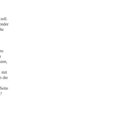
soll.
render
ehr
zu
n
kten,
n mit
h die
Seite
t!