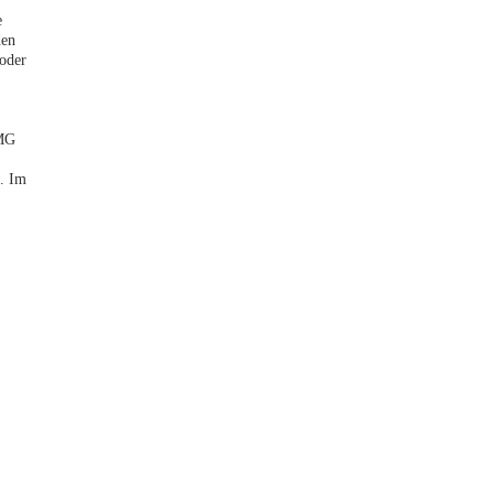
e
den
 oder
PMG
g. Im