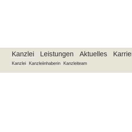
Diese Website verwendet keine Cookies für Marketing-, Tracking- ode
dieser Cookie wird beim Schließen des Browserfensters gelöscht. Zwe
laufen spätestens nach 24h ab. Indem Sie die Website und ihre Angebot
Browsereinstellungen untersagen, allerdings kann dadurch die Funktion
Steuerberaterin Britta Trostel - ihr Steuerberater in Aschaffenburg
Akzeptieren >
Kanzlei
Leistungen
Aktuelles
Karrie
Kanzlei
Kanzleiinhaberin
Kanzleiteam