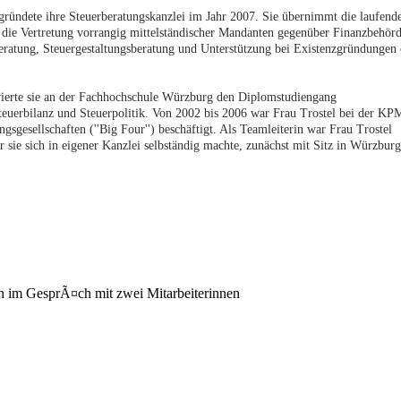
 gründete ihre Steuerberatungskanzlei im Jahr 2007. Sie übernimmt die laufend
e die Vertretung vorrangig mittelständischer Mandanten gegenüber Finanzbehör
eratung, Steuergestaltungsberatung und Unterstützung bei Existenzgründungen
lvierte sie an der Fachhochschule Würzburg den Diplomstudiengang
teuerbilanz und Steuerpolitik. Von 2002 bis 2006 war Frau Trostel bei der K
sgesellschaften (''Big Four'') beschäftigt. Als Teamleiterin war Frau Trostel
or sie sich in eigener Kanzlei selbständig machte, zunächst mit Sitz in Würzbur