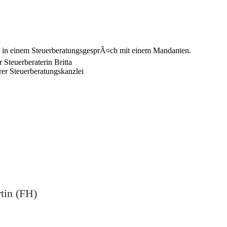
ostel
rtin (FH)