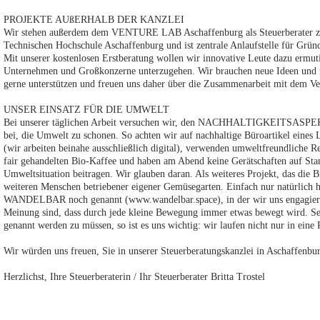
PROJEKTE AUßERHALB DER KANZLEI
Wir stehen außerdem dem VENTURE LAB Aschaffenburg als Steuerberater zur
Technischen Hochschule Aschaffenburg und ist zentrale Anlaufstelle für Gr
Mit unserer kostenlosen Erstberatung wollen wir innovative Leute dazu ermutig
Unternehmen und Großkonzerne unterzugehen. Wir brauchen neue Ideen und ne
gerne unterstützen und freuen uns daher über die Zusammenarbeit mit dem Ve
UNSER EINSATZ FÜR DIE UMWELT
Bei unserer täglichen Arbeit versuchen wir, den NACHHALTIGKEITSASPEKT 
bei, die Umwelt zu schonen. So achten wir auf nachhaltige Büroartikel eines
(wir arbeiten beinahe ausschließlich digital), verwenden umweltfreundliche R
fair gehandelten Bio-Kaffee und haben am Abend keine Gerätschaften auf Stan
Umweltsituation beitragen. Wir glauben daran. Als weiteres Projekt, das die B
weiteren Menschen betriebener eigener Gemüsegarten. Einfach nur natürlich he
WANDELBAR noch genannt (www.wandelbar.space), in der wir uns engagieren
Meinung sind, dass durch jede kleine Bewegung immer etwas bewegt wird. Seh
genannt werden zu müssen, so ist es uns wichtig: wir laufen nicht nur in ei
Wir würden uns freuen, Sie in unserer Steuerberatungskanzlei in Aschaffenbur
Herzlichst, Ihre Steuerberaterin / Ihr Steuerberater Britta Trostel