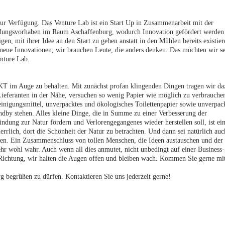
 Verfügung. Das Venture Lab ist ein Start Up in Zusammenarbeit mit der
ündungsvorhaben im Raum Aschaffenburg, wodurch Innovation gefördert werden 
en, mit ihrer Idee an den Start zu gehen anstatt in den Mühlen bereits existie
ue Innovationen, wir brauchen Leute, die anders denken. Das möchten wir s
nture Lab.
im Auge zu behalten. Mit zunächst profan klingenden Dingen tragen wir da
 Lieferanten in der Nähe, versuchen so wenig Papier wie möglich zu verbrauche
einigungsmittel, unverpacktes und ökologisches Toilettenpapier sowie unverpac
dby stehen. Alles kleine Dinge, die in Summe zu einer Verbesserung der
indung zur Natur fördern und Verlorengegangenes wieder herstellen soll, ist ei
rrlich, dort die Schönheit der Natur zu betrachten. Und dann sei natürlich auc
. Ein Zusammenschluss von tollen Menschen, die Ideen austauschen und der
r wohl wahr. Auch wenn all dies anmutet, nicht unbedingt auf einer Business-
ne Richtung, wir halten die Augen offen und bleiben wach. Kommen Sie gerne mi
g begrüßen zu dürfen. Kontaktieren Sie uns jederzeit gerne!